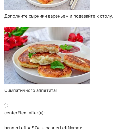
Дополните сырники вареньем и подавайте к столу.
Симпатичного аппетита!
‘);
centerElem.after(»);
bannerLeft = $(‘#’ + bannerLeftName);