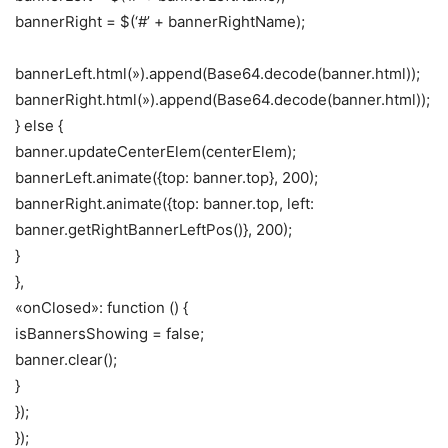
bannerRight = $(‘#’ + bannerRightName);
bannerLeft.html(»).append(Base64.decode(banner.html));
bannerRight.html(»).append(Base64.decode(banner.html));
} else {
banner.updateCenterElem(centerElem);
bannerLeft.animate({top: banner.top}, 200);
bannerRight.animate({top: banner.top, left:
banner.getRightBannerLeftPos()}, 200);
}
},
«onClosed»: function () {
isBannersShowing = false;
banner.clear();
}
});
});