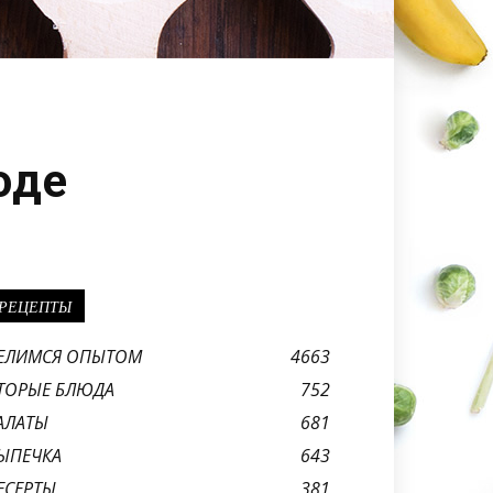
оде
РЕЦЕПТЫ
ЕЛИМСЯ ОПЫТОМ
4663
ТОРЫЕ БЛЮДА
752
АЛАТЫ
681
ЫПЕЧКА
643
ЕСЕРТЫ
381