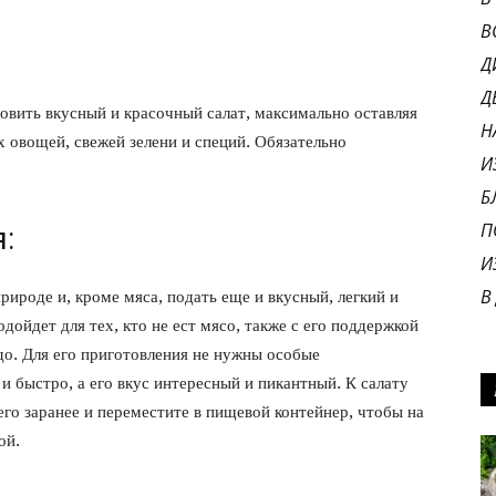
В
Д
Д
овить вкусный и красочный салат, максимально оставляя
Н
х овощей, свежей зелени и специй. Обязательно
И
Б
П
:
И
В
ироде и, кроме мяса, подать еще и вкусный, легкий и
дойдет для тех, кто не ест мясо, также с его поддержкой
до. Для его приготовления не нужны особые
и быстро, а его вкус интересный и пикантный. К салату
его заранее и переместите в пищевой контейнер, чтобы на
ой.