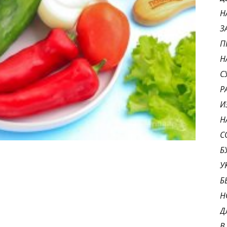
Н
З
П
Н
С
Р
И
Н
С
Б
У
Б
Н
Д
В