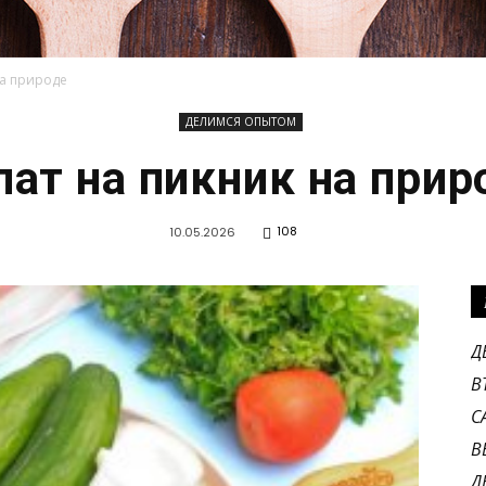
на природе
ДЕЛИМСЯ ОПЫТОМ
KEBABINMYMIND.RU
лат на пикник на прир
108
10.05.2026
Д
В
С
В
Д