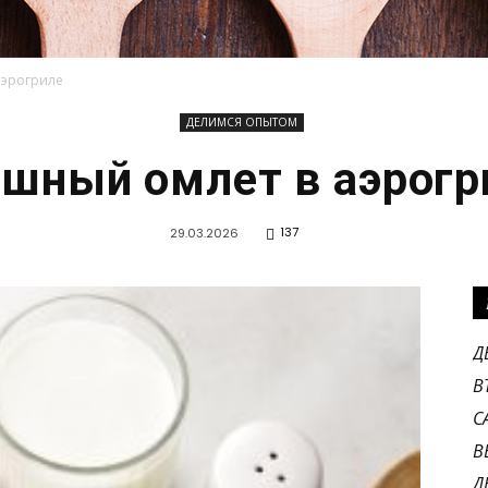
аэрогриле
ДЕЛИМСЯ ОПЫТОМ
KEBABINMYMIND.RU
шный омлет в аэрогр
137
29.03.2026
Д
В
С
В
Д