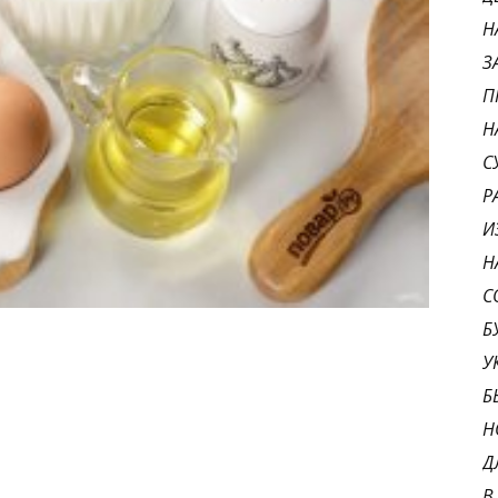
Н
З
П
Н
С
Р
И
Н
С
Б
У
Б
Н
Д
В