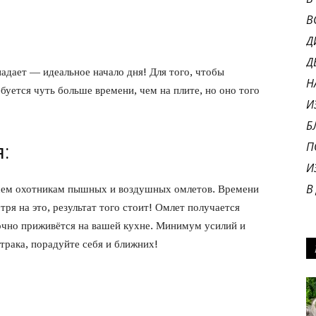
В
Д
Д
адает — идеальное начало дня! Для того, чтобы
Н
буется чуть больше времени, чем на плите, но оно того
И
Б
П
:
И
В
всем охотникам пышных и воздушных омлетов. Времени
тря на это, результат того стоит! Омлет получается
точно приживётся на вашей кухне. Минимум усилий и
рака, порадуйте себя и ближних!