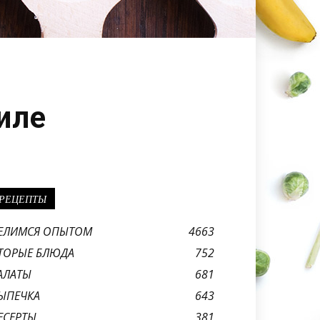
иле
РЕЦЕПТЫ
ЕЛИМСЯ ОПЫТОМ
4663
ТОРЫЕ БЛЮДА
752
АЛАТЫ
681
ЫПЕЧКА
643
ЕСЕРТЫ
381